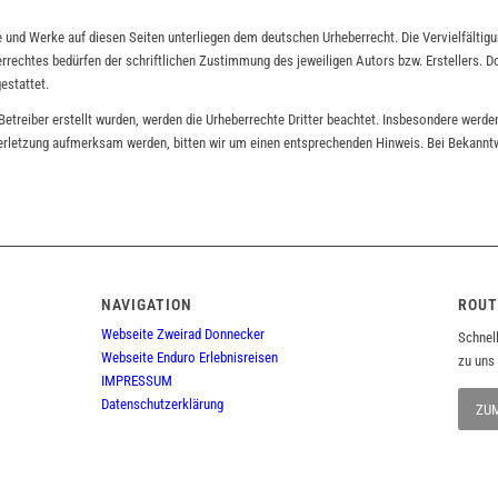
te und Werke auf diesen Seiten unterliegen dem deutschen Urheberrecht. Die Vervielfältigu
rechtes bedürfen der schriftlichen Zustimmung des jeweiligen Autors bzw. Erstellers. Do
estattet.
 Betreiber erstellt wurden, werden die Urheberrechte Dritter beachtet. Insbesondere werden
verletzung aufmerksam werden, bitten wir um einen entsprechenden Hinweis. Bei Bekann
NAVIGATION
ROUT
Webseite Zweirad Donnecker
Schnel
Webseite Enduro Erlebnisreisen
zu uns 
IMPRESSUM
Datenschutzerklärung
ZU