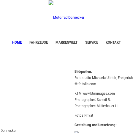
HOME
FAHRZEUGE
MARKENWELT
SERVICE
KONTAKT
Bildquellen:
Fotostudio Michaela Ullrich, Freigerich
© fotolia.com
KTM www.ktmimages.com
Photographer: Schedl R.
Photographer: Mitterbauer H.
Fotos Privat
Gestaltung und Umsetzung:
n Donnecker