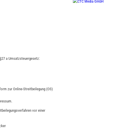
§27 a Umsatzsteuergesetz:
form zur Online-Streitbeilegung (OS)
pressum.
eitbeilegungsverfahren vor einer
cker