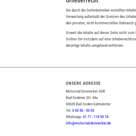
Urheberrecht
Die durch die Seitenbetreiber erstellten Inhal
Verwertung außerhalb der Grenzen des Urheber
den privaten, nicht kommerziellen Gebrauch g
Soweit die Inhalte auf dieser Seite nicht vom
Sollten Sie trotzdem auf eine Urheberrechts
derartige Inhalte umgehend entfernen.
UNSERE ADRESSE
Motorrad Donnecker GbR
Bad Sodener Str. 44a
63628 Bad Soden-Salmünster
Tel.
0 60 56 - 53 63
Whatsapp.
01 71 - 118 95 74
info@motorrad-donnecker.de